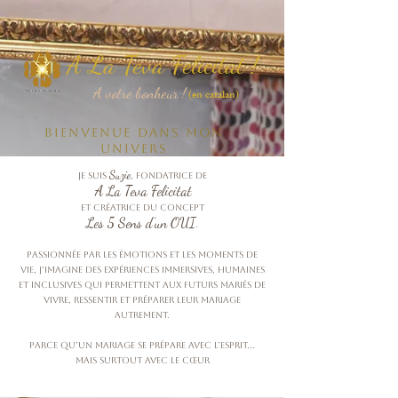
A La
Teva Felicitat !
A votre bonheur !
(en catalan)
Bienvenue dans mon
univers
Suzie
Je suis
, fondatrice dE
A La Teva Felicitat
et créatrice du concept
Les 5 Sens d’un OUI
.
Passionnée par les émotions et les moments de
vie, j’imagine des expériences immersives, humaines
et inclusives qui permettent aux futurs mariés de
vivre, ressentir et préparer leur mariage
autrement.
Parce qu’un mariage se prépare avec l’esprit…
mais surtout avec le cœur