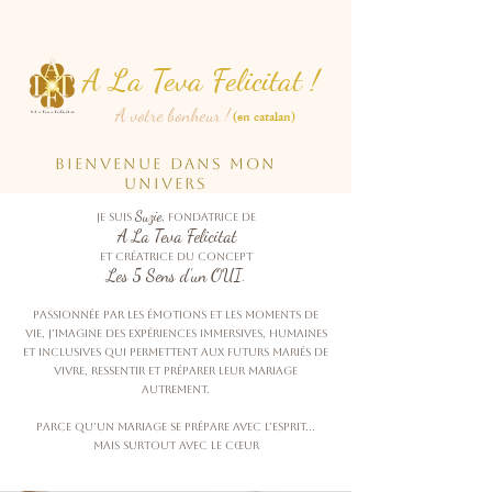
A La
Teva Felicitat !
A votre bonheur !
(en catalan)
Bienvenue dans mon
univers
Suzie
Je suis
, fondatrice dE
A La Teva Felicitat
et créatrice du concept
Les 5 Sens d’un OUI
.
Passionnée par les émotions et les moments de
vie, j’imagine des expériences immersives, humaines
et inclusives qui permettent aux futurs mariés de
vivre, ressentir et préparer leur mariage
autrement.
Parce qu’un mariage se prépare avec l’esprit…
mais surtout avec le cœur